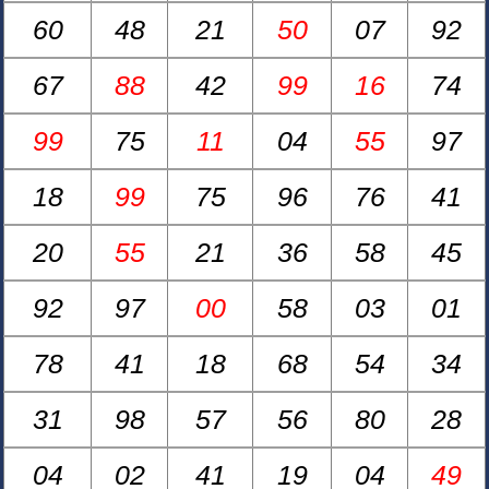
60
48
21
50
07
92
67
88
42
99
16
74
99
75
11
04
55
97
18
99
75
96
76
41
20
55
21
36
58
45
92
97
00
58
03
01
78
41
18
68
54
34
31
98
57
56
80
28
04
02
41
19
04
49