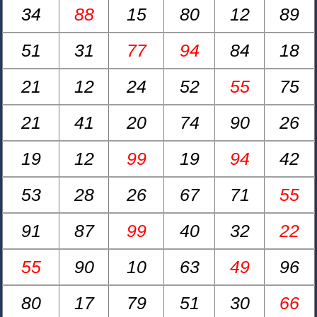
34
88
15
80
12
89
51
31
77
94
84
18
21
12
24
52
55
75
21
41
20
74
90
26
19
12
99
19
94
42
53
28
26
67
71
55
91
87
99
40
32
22
55
90
10
63
49
96
80
17
79
51
30
66