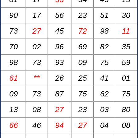
90
17
56
23
51
30
73
27
45
72
98
11
70
02
96
69
82
35
98
73
93
09
75
59
61
**
26
25
41
01
09
73
87
75
62
75
13
08
27
23
03
80
66
46
94
27
04
08