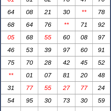
64
08
21
30
**
78
68
64
76
**
71
92
05
68
55
60
08
97
46
53
39
97
60
91
75
70
28
42
45
52
**
01
07
81
20
48
31
77
55
27
77
24
54
95
30
73
30
59