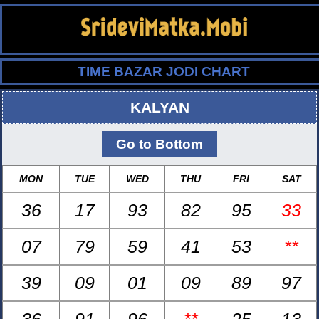
TIME BAZAR JODI CHART
KALYAN
Go to Bottom
MON
TUE
WED
THU
FRI
SAT
36
17
93
82
95
33
07
79
59
41
53
**
39
09
01
09
89
97