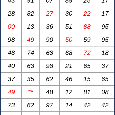
43
91
07
89
25
17
28
82
27
30
22
17
00
13
36
51
88
95
98
49
90
50
59
95
48
74
68
68
72
18
40
63
98
21
65
37
37
35
62
46
15
65
49
**
48
12
81
08
73
62
97
14
42
42