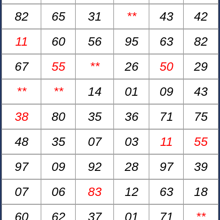
82
65
31
**
43
42
11
60
56
95
63
82
67
55
**
26
50
29
**
**
14
01
09
43
38
80
35
36
71
75
48
35
07
03
11
55
97
09
92
28
97
39
07
06
83
12
63
18
60
62
37
01
71
**