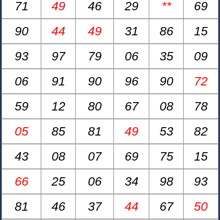
71
49
46
29
**
69
90
44
49
31
86
15
93
97
79
06
35
09
06
91
90
96
90
72
59
12
80
67
08
78
05
85
81
49
53
82
43
08
07
69
75
15
66
25
06
34
98
93
81
46
37
44
67
50