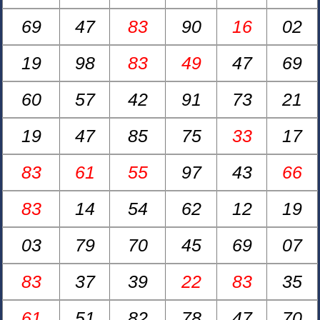
69
47
83
90
16
02
19
98
83
49
47
69
60
57
42
91
73
21
19
47
85
75
33
17
83
61
55
97
43
66
83
14
54
62
12
19
03
79
70
45
69
07
83
37
39
22
83
35
61
51
82
78
47
70