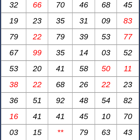
32
66
70
46
68
45
19
23
35
31
09
83
79
22
79
39
53
77
67
99
35
14
03
52
53
20
41
58
50
11
38
22
68
26
22
23
36
51
92
48
54
82
16
41
41
45
10
70
03
15
**
79
63
43